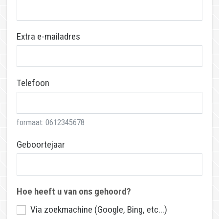
Via familie/kennissen
Via sociale media
Via krant of tijdschrift
Anders, namelijk:
Tot slot
Ik ga akkoord met het
(
Privacybeleid
)
privacybeleid
Ik wil mij aanmelden voor de nieuwsbrief
Aanmelding afronden