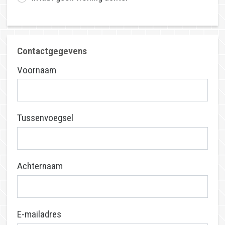
E-mailadres
Extra e-mailadres
Telefoon
formaat: 0612345678
Geboortejaar
Hoe heeft u van ons gehoord?
Via zoekmachine (Google, Bing, etc...)